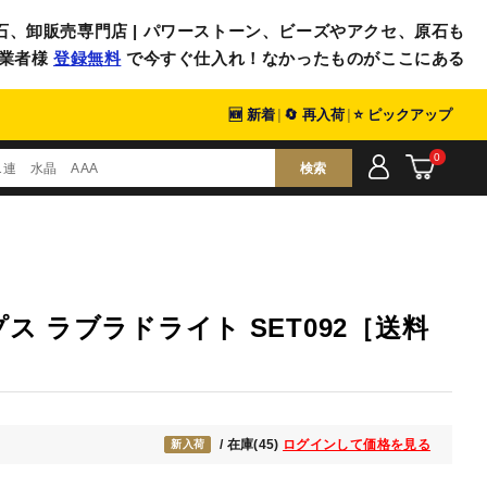
石、卸販売専門店 | パワーストーン、ビーズやアクセ、原石も
業者様
登録無料
で今すぐ仕入れ！なかったものがここにある
🆕 新着
|
🔄 再入荷
|
⭐ ピックアップ
0
検索
ス ラブラドライト SET092［送料
/ 在庫(45)
ログインして価格を見る
新入荷