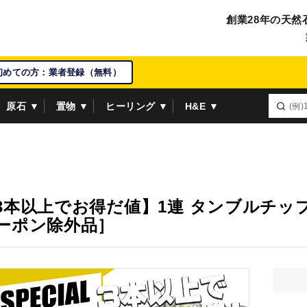
創業28年の天然
初めての方：業者登録（無料）
原石 ▼
置物 ▼
ヒーリング ▼
H&E ▼
3本以上でお得だ値】1連 タンブルチップ
クーポン除外品］