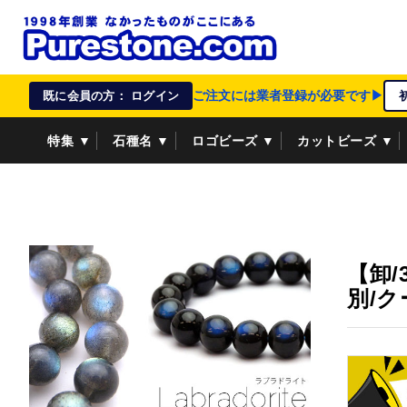
ご注文には業者登録が必要です▶
既に会員の方： ログイン
特集 ▼
石種名 ▼
ロゴビーズ ▼
カットビーズ ▼
資材/雑貨 ▼
ペンダントトップ ▼
貴金属 ▼
【卸/
別/