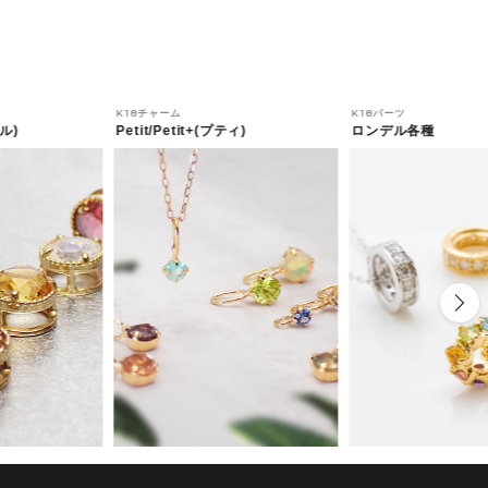
K18チャーム
K18パーツ
ル)
Petit/Petit+(プティ)
ロンデル各種