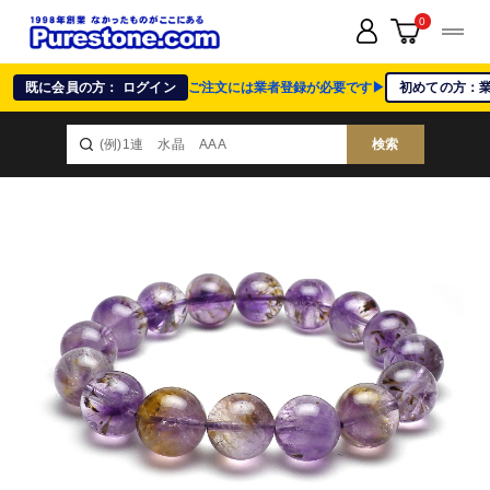
0
既に会員の方： ログイン
ご注文には業者登録が必要です▶
初めての方：
検索