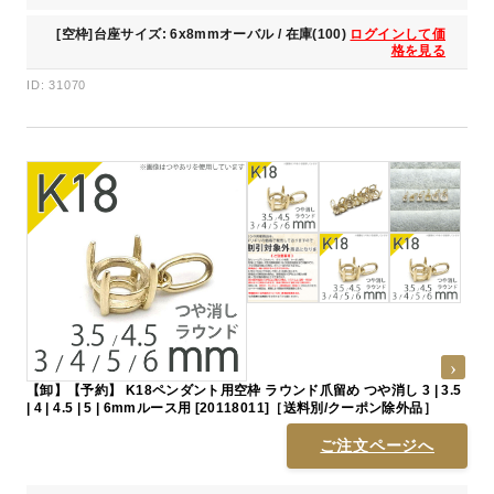
[空枠]台座サイズ: 6x8mmオーバル / 在庫(100)
ログインして価
格を見る
ID: 31070
【卸】【予約】 K18ペンダント用空枠 ラウンド爪留め つや消し 3 | 3.5
| 4 | 4.5 | 5 | 6mmルース用 [20118011]［送料別/クーポン除外品］
ご注文ページへ