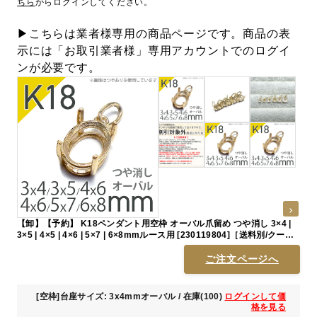
ちら
からログインしてください。
▶こちらは業者様専用の商品ページです。商品の表
示には「お取引業者様」専用アカウントでのログイ
ンが必要です。
【卸】【予約】 K18ペンダント用空枠 オーバル爪留め つや消し 3×4 |
3×5 | 4×5 | 4×6 | 5×7 | 6×8mmルース用 [230119804]［送料別/クーポ
ン除外品］
ご注文ページへ
[空枠]台座サイズ: 3x4mmオーバル / 在庫(100)
ログインして価
格を見る