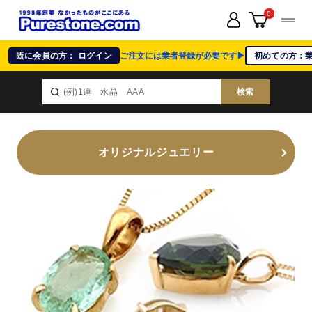
0
既に会員の方： ログイン
ご注文には業者登録が必要です▶
初めての方：
検索
オリジナルジュエリー