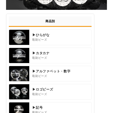
商品別
▶ひらがな
彫刻ビーズ
▶カタカナ
彫刻ビーズ
▶アルファベット・数字
彫刻ビーズ
▶ロゴビーズ
彫刻ビーズ
▶記号
彫刻ビーズ