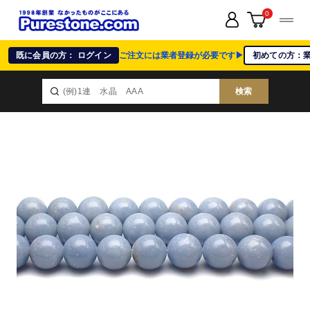
0
既に会員の方： ログイン
ご注文には業者登録が必要です▶
初めての方：
検索