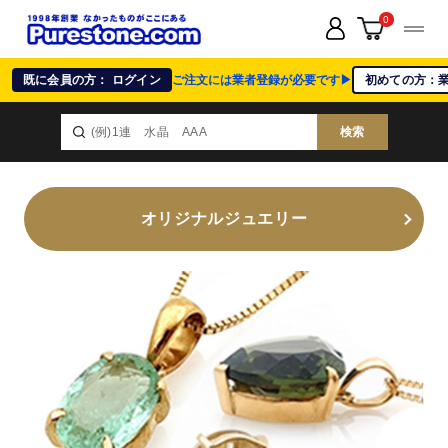
0
既に会員の方： ログイン
ご注文には業者登録が必要です▶
初めての方：
検索
オリジナルジュエリー