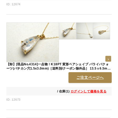
ID: 12674
【卸】[現品No.4314]一点物！K18PT 変形ペアシェイプ パライバクォ
ーツ(バチカン穴1.5x3.0mm)［送料別/クーポン除外品］ 13.5ｘ6.5m前
後
ご注文ページへ
/ 在庫(1)
ログインして価格を見る
ID: 12673