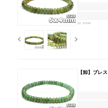
ID: 42043
【卸】ブレス