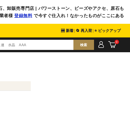
石、卸販売専門店 | パワーストーン、ビーズやアクセ、原石も
業者様
登録無料
で今すぐ仕入れ！なかったものがここにある
🆕 新着
|
🔄 再入荷
|
⭐ ピックアップ
0
検索