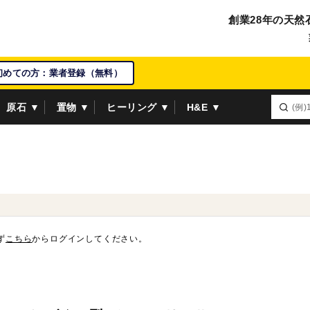
創業28年の天然
初めての方：業者登録（無料）
原石 ▼
置物 ▼
ヒーリング ▼
H&E ▼
ず
こちら
からログインしてください。