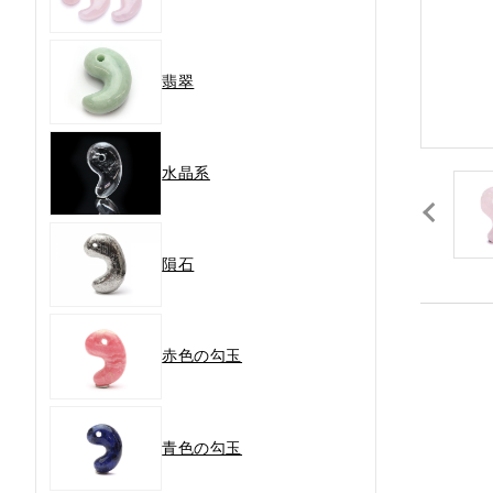
翡翠
水晶系
隕石
赤色の勾玉
青色の勾玉