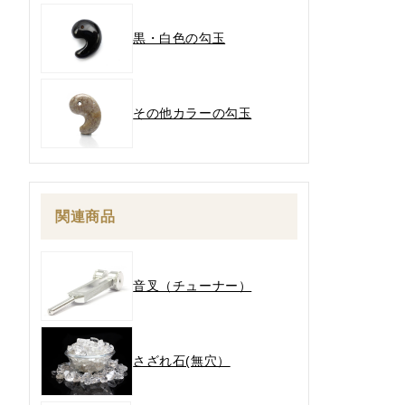
黒・白色の勾玉
その他カラーの勾玉
関連商品
音叉（チューナー）
さざれ石(無穴）