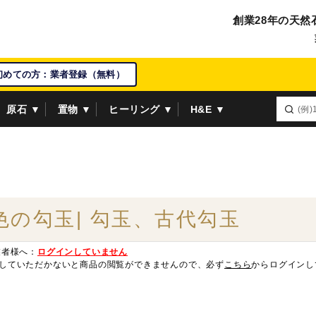
創業28年の天然
初めての方：業者登録（無料）
原石 ▼
置物 ▼
ヒーリング ▼
H&E ▼
色の勾玉| 勾玉、古代勾玉
業者様へ：
ログインしていません
していただかないと商品の閲覧ができませんので、必ず
こちら
からログインし