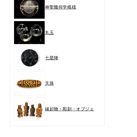
神聖幾何学模様
丸玉
七星陣
天珠
縁起物・彫刻・オブジェ