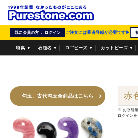
ご注文には業者登録が必要です▶
既に会員の方： ログイン
特集 ▼
石種名 ▼
ロゴビーズ ▼
カットビーズ ▼
資材/雑貨 ▼
ペンダントトップ ▼
貴金属 ▼
赤
勾玉、古代勾玉全商品はこちら
※ お取引
ログインを