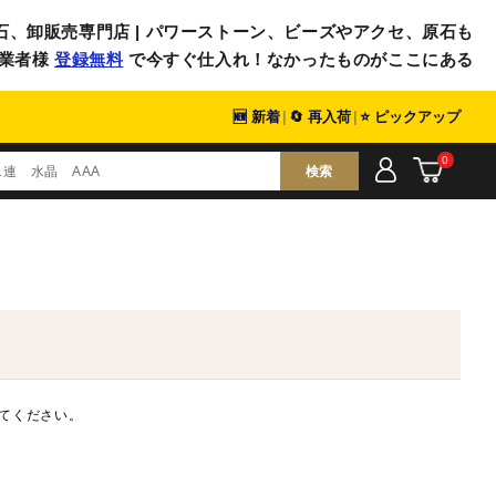
石、卸販売専門店 | パワーストーン、ビーズやアクセ、原石も
業者様
登録無料
で今すぐ仕入れ！なかったものがここにある
🆕 新着
|
🔄 再入荷
|
⭐ ピックアップ
0
検索
てください。