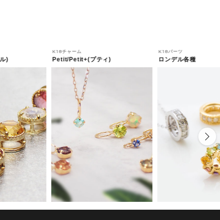
K18チャーム
K18パーツ
ル)
Petit/Petit+(プティ)
ロンデル各種