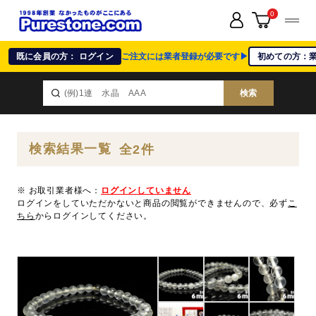
0
既に会員の方： ログイン
ご注文には業者登録が必要です▶
初めての方：
検索
検索結果一覧
全2件
※ お取引業者様へ：
ログインしていません
ログインをしていただかないと商品の閲覧ができませんので、必ず
こ
ちら
からログインしてください。