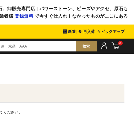
石、卸販売専門店 | パワーストーン、ビーズやアクセ、原石も
業者様
登録無料
で今すぐ仕入れ！なかったものがここにある
🆕 新着
|
🔄 再入荷
|
⭐ ピックアップ
0
検索
てください。