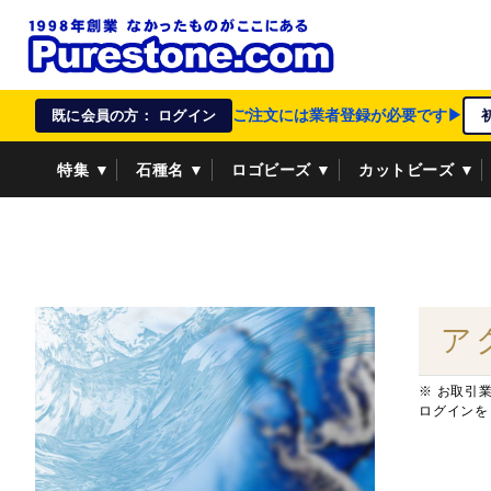
ご注文には業者登録が必要です▶
既に会員の方： ログイン
特集 ▼
石種名 ▼
ロゴビーズ ▼
カットビーズ ▼
資材/雑貨 ▼
ペンダントトップ ▼
貴金属 ▼
ア
※ お取引
ログインを