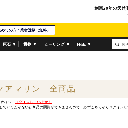
創業28年の天然
初めての方：業者登録（無料）
原石 ▼
置物 ▼
ヒーリング ▼
H&E ▼
クアマリン | 全商品
業者様へ：
ログインしていません
していただかないと商品の閲覧ができませんので、必ず
こちら
からログインし