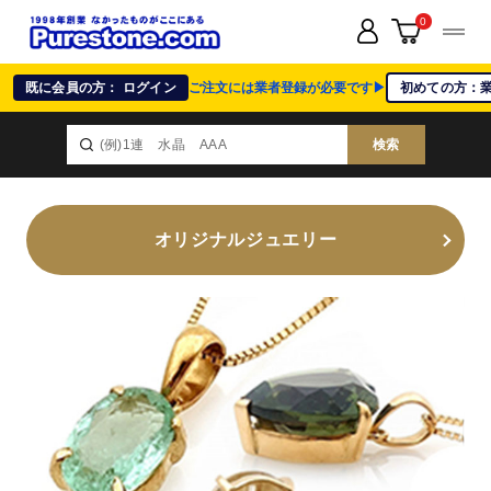
0
既に会員の方： ログイン
ご注文には業者登録が必要です▶
初めての方：
検索
オリジナルジュエリー