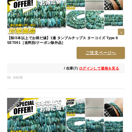
【卸/3本以上でお得だ値】1連 タンブルチップス ターコイズ Type６
SET091［送料別/クーポン除外品］
ご注文ページへ
/ 在庫(7)
ログインして価格を見る
ID: 34030