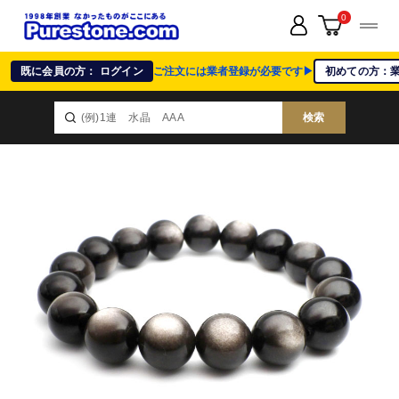
0
既に会員の方： ログイン
ご注文には業者登録が必要です▶
初めての方：
検索