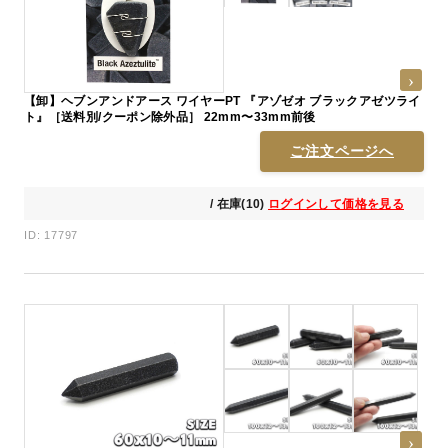
【卸】ヘブンアンドアース ワイヤーPT 『アゾゼオ ブラックアゼツライ
ト』［送料別/クーポン除外品］ 22mm〜33mm前後
ご注文ページへ
/ 在庫(10)
ログインして価格を見る
ID: 17797