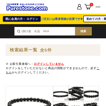
0
既に会員の方： ログイン
ご注文には業者登録が必要です▶
初めての方：
検索
検索結果一覧
全5件
※ お取引業者様へ：
ログインしていません
ログインをしていただかないと商品の閲覧ができませんので、必ず
こ
ちら
からログインしてください。