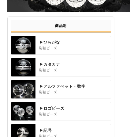
商品別
▶ひらがな
彫刻ビーズ
▶カタカナ
彫刻ビーズ
▶アルファベット・数字
彫刻ビーズ
▶ロゴビーズ
彫刻ビーズ
▶記号
彫刻ビーズ