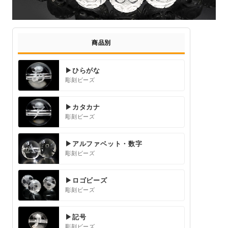
商品別
▶ひらがな
彫刻ビーズ
▶カタカナ
彫刻ビーズ
▶アルファベット・数字
彫刻ビーズ
▶ロゴビーズ
彫刻ビーズ
▶記号
彫刻ビーズ