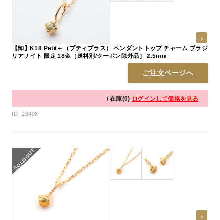
【卸】K18 Petit＋（プティプラス） ペンダントトップ チャーム ブラジ
リアナイト 限定 18金［送料別/クーポン除外品］ 2.5mm
ご注文ページへ
/ 在庫(0)
ログインして価格を見る
ID: 23408