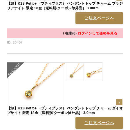
【卸】K18 Petit＋（プティプラス） ペンダントトップ チャーム ブラジ
リアナイト 限定 18金［送料別/クーポン除外品］ 3.0mm
ご注文ページへ
/ 在庫(0)
ログインして価格を見る
ID: 23407
【卸】K18 Petit＋（プティプラス） ペンダントトップ チャーム ダイオ
プサイト 限定 18金［送料別/クーポン除外品］ 3.0mm
ご注文ページへ