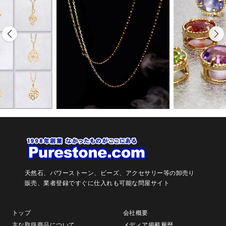
天然石、パワーストーン、ビーズ、アクセサリー等の卸売り
販売、
業者登録ですぐに仕入れも可能な問屋サイト
トップ
会社概要
主な取扱商品について
メディア掲載履歴