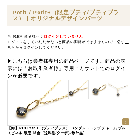
Petit / Petit+（限定プティ/プティプラ
ス） | オリジナルデザインパーツ
※ お取引業者様へ：
ログインしていません
ログインをしていただかないと商品の閲覧ができませんので、必ず
こ
ちら
からログインしてください。
▶こちらは業者様専用の商品ページです。商品の表
示には「お取引業者様」専用アカウントでのログイ
ンが必要です。
【卸】K18 Petit＋（プティプラス） ペンダントトップ チャーム ブルー
スピネル 限定 18金［送料別/クーポン除外品］