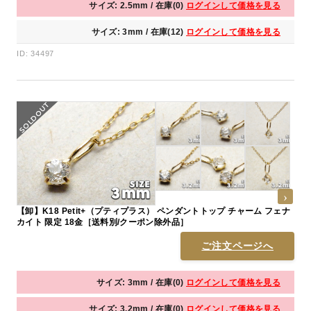
サイズ: 2.5mm / 在庫(0)
ログインして価格を見る
サイズ: 3mm / 在庫(12)
ログインして価格を見る
ID: 34497
【卸】K18 Petit+（プティプラス） ペンダントトップ チャーム フェナ
カイト 限定 18金［送料別/クーポン除外品］
ご注文ページへ
サイズ: 3mm / 在庫(0)
ログインして価格を見る
サイズ: 3.2mm / 在庫(0)
ログインして価格を見る