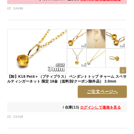
ID: 34496
【卸】K18 Petit＋（プティプラス） ペンダントトップ チャーム スペサ
ルティンガーネット 限定 18金［送料別/クーポン除外品］ 3.0mm
ご注文ページへ
/ 在庫(13)
ログインして価格を見る
ID: 19106