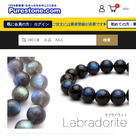
0
既に会員の方： ログイン
ご注文には業者登録が必要です▶
初めての方：
検索