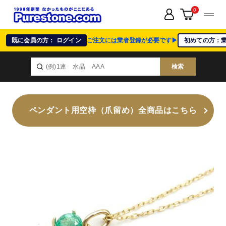
0
既に会員の方： ログイン
ご注文には業者登録が必要です▶
初めての方：
検索
ペンダント用空枠（爪留め）全商品はこちら