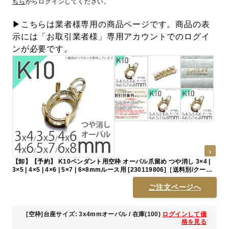
ちら
からログインしてください。
▶こちらは業者様専用の商品ページです。商品の表
示には「お取引業者様」専用アカウントでのログイ
ンが必要です。
【卸】【予約】 K10ペンダント用空枠 オーバル爪留め つや消し 3×4 |
3×5 | 4×5 | 4×6 | 5×7 | 6×8mmルース用 [230119806]［送料別/クーポ
ン除外品］
ご注文ページへ
[空枠]台座サイズ: 3x4mmオーバル / 在庫(100)
ログインして価
格を見る