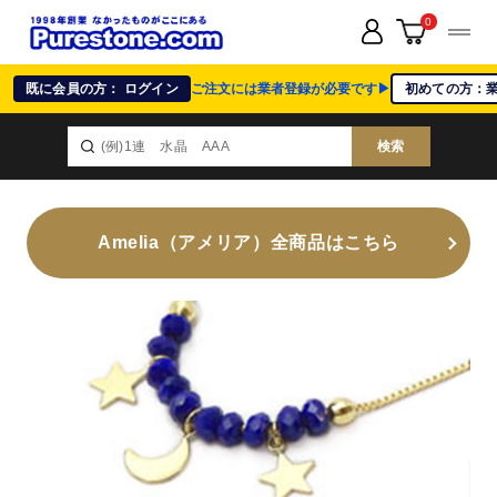
0
既に会員の方： ログイン
ご注文には業者登録が必要です▶
初めての方：
検索
Amelia（アメリア）全商品はこちら