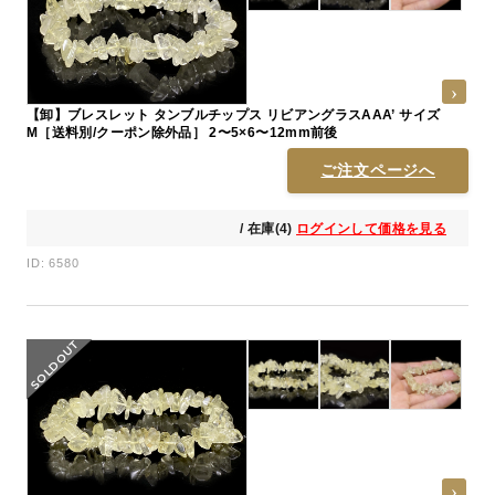
【卸】ブレスレット タンブルチップス リビアングラスAAA’ サイズ
M［送料別/クーポン除外品］ 2〜5×6〜12mm前後
ご注文ページへ
/ 在庫(4)
ログインして価格を見る
ID: 6580