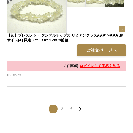
【卸】ブレスレット タンブルチップス リビアングラスAAA’〜AAA 粒
サイズ[4] 限定 2〜7ｘ8〜12mm前後
ご注文ページへ
/ 在庫(0)
ログインして価格を見る
ID: 6573
1
2
3