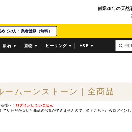
創業28年の天然
初めての方：業者登録（無料）
原石 ▼
置物 ▼
ヒーリング ▼
H&E ▼
ルームーンストーン | 全商品
業者様へ：
ログインしていません
していただかないと商品の閲覧ができませんので、必ず
こちら
からログインし