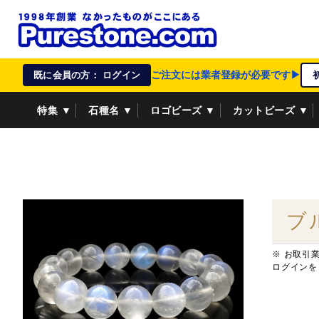
ご注文には業者登録が必要です▶
既に会員の方： ログイン
特集 ▼
石種名 ▼
ロゴビーズ ▼
カットビーズ ▼
資材/雑貨 ▼
ペンダントトップ ▼
貴金属 ▼
ブ
※ お取引
ログインを