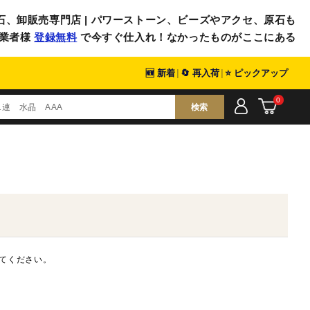
石、卸販売専門店 | パワーストーン、ビーズやアクセ、原石も
業者様
登録無料
で今すぐ仕入れ！なかったものがここにある
🆕 新着
|
🔄 再入荷
|
⭐ ピックアップ
0
検索
てください。