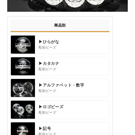
商品別
▶ひらがな
彫刻ビーズ
▶カタカナ
彫刻ビーズ
▶アルファベット・数字
彫刻ビーズ
▶ロゴビーズ
彫刻ビーズ
▶記号
彫刻ビーズ