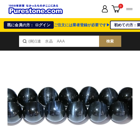
0
既に会員の方： ログイン
ご注文には業者登録が必要です▶
初めての方：
検索