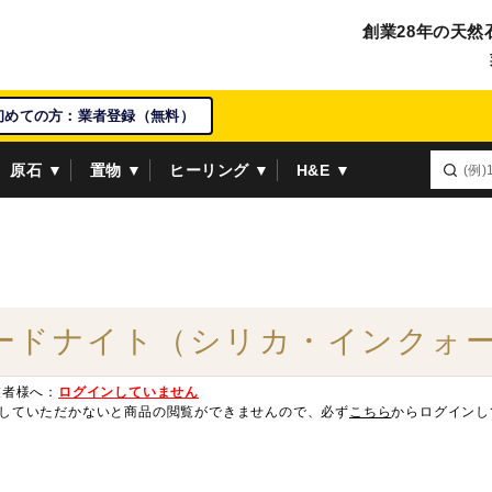
創業28年の天然
初めての方：業者登録（無料）
原石 ▼
置物 ▼
ヒーリング ▼
H&E ▼
ードナイト（シリカ・インクォーツ
業者様へ：
ログインしていません
していただかないと商品の閲覧ができませんので、必ず
こちら
からログインし