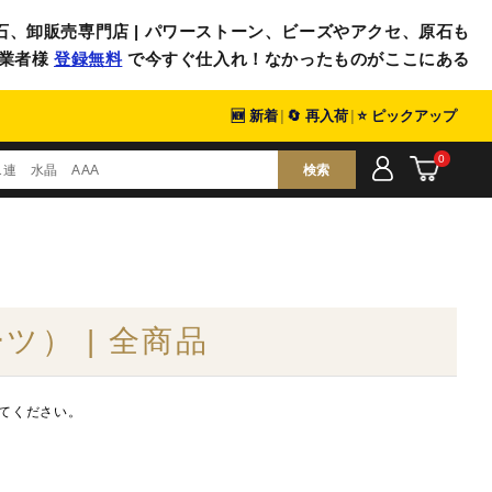
石、卸販売専門店 | パワーストーン、ビーズやアクセ、原石も
業者様
登録無料
で今すぐ仕入れ！なかったものがここにある
🆕 新着
|
🔄 再入荷
|
⭐ ピックアップ
0
検索
） | 全商品
てください。