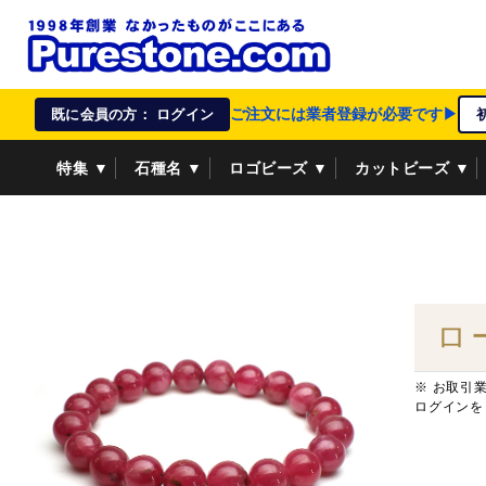
ご注文には業者登録が必要です▶
既に会員の方： ログイン
特集 ▼
石種名 ▼
ロゴビーズ ▼
カットビーズ ▼
資材/雑貨 ▼
ペンダントトップ ▼
貴金属 ▼
ロ
※ お取引
ログインを