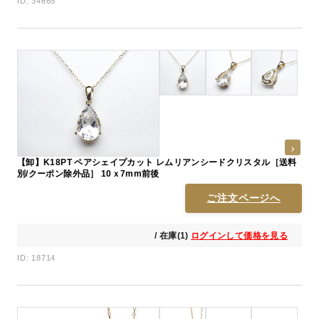
ID: 34665
【卸】K18PT ペアシェイプカット レムリアンシードクリスタル［送料
別/クーポン除外品］ 10ｘ7mm前後
ご注文ページへ
/ 在庫(1)
ログインして価格を見る
ID: 18714