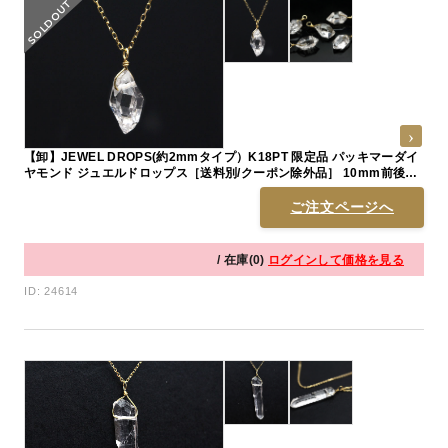
【卸】JEWEL DROPS(約2mmタイプ）K18PT 限定品 パッキマーダイ
ヤモンド ジュエルドロップス［送料別/クーポン除外品］ 10mm前後
※売切終了
ご注文ページへ
/ 在庫(0)
ログインして価格を見る
ID: 24614