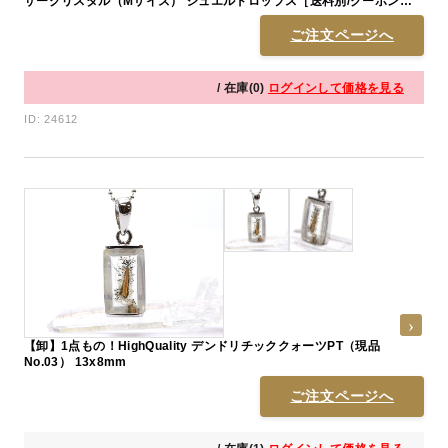
ザークリスタル（Mサイズ） ジュエルドロップス［送料別/クーポン除
外品］ 20〜35mm前後 ※売切終了
ご注文ページへ
/ 在庫(0)
ログインして価格を見る
ID: 24612
【卸】1点もの！HighQuality デンドリチッククォーツPT（現品
No.03） 13x8mm
ご注文ページへ