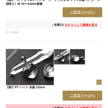
【卸】ペンデュラムトップ レーザークリスタル ブラジル産（チェーン
別売り）M 39〜44mm前後
ご注文ページへ
/ 在庫(3)
ログインして価格を見る
ID: 21862
【卸】PT ハート 水晶 12mm
ご注文ページへ