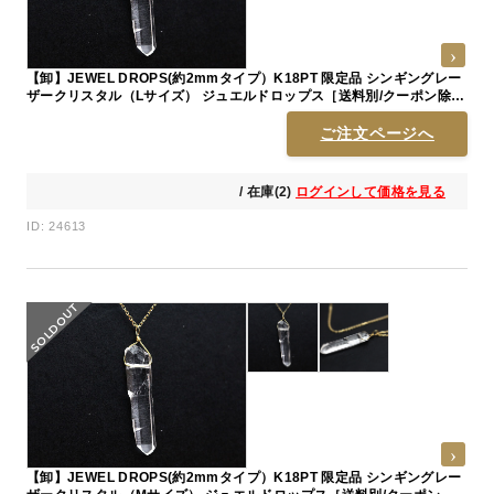
【卸】JEWEL DROPS(約2mmタイプ）K18PT 限定品 シンギングレー
ザークリスタル（Lサイズ） ジュエルドロップス［送料別/クーポン除外
品］ 35〜45mm前後 ※売切終了
ご注文ページへ
/ 在庫(2)
ログインして価格を見る
ID: 24613
【卸】JEWEL DROPS(約2mmタイプ）K18PT 限定品 シンギングレー