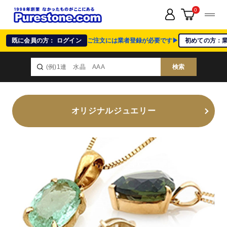
0
既に会員の方： ログイン
ご注文には業者登録が必要です▶
初めての方：
検索
オリジナルジュエリー