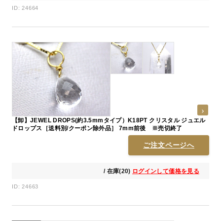
ID: 24664
【卸】JEWEL DROPS(約3.5mmタイプ）K18PT クリスタル ジュエル
ドロップス［送料別/クーポン除外品］ 7mm前後 ※売切終了
ご注文ページへ
/ 在庫(20)
ログインして価格を見る
ID: 24663