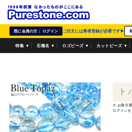
ご注文には業者登録が必要です▶
既に会員の方： ログイン
特集 ▼
石種名 ▼
ロゴビーズ ▼
カットビーズ ▼
資材/雑貨 ▼
ペンダントトップ ▼
貴金属 ▼
ト
※ お取引
ログインを