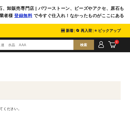
石、卸販売専門店 | パワーストーン、ビーズやアクセ、原石も
業者様
登録無料
で今すぐ仕入れ！なかったものがここにある
🆕 新着
|
🔄 再入荷
|
⭐ ピックアップ
0
検索
てください。