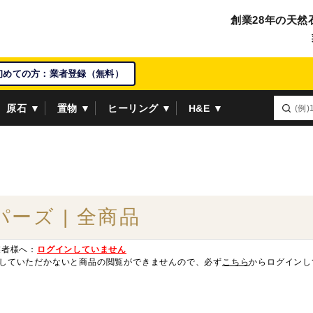
創業28年の天然
初めての方：業者登録（無料）
原石 ▼
置物 ▼
ヒーリング ▼
H&E ▼
パーズ | 全商品
業者様へ：
ログインしていません
していただかないと商品の閲覧ができませんので、必ず
こちら
からログインし