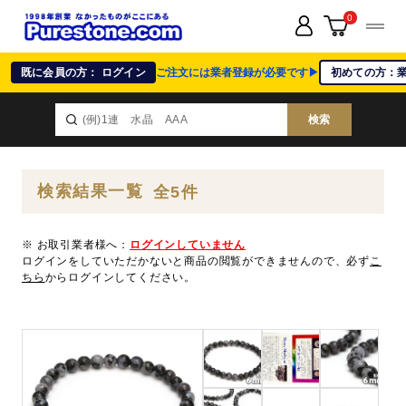
0
既に会員の方： ログイン
ご注文には業者登録が必要です▶
初めての方：
検索
検索結果一覧
全5件
※ お取引業者様へ：
ログインしていません
ログインをしていただかないと商品の閲覧ができませんので、必ず
こ
ちら
からログインしてください。