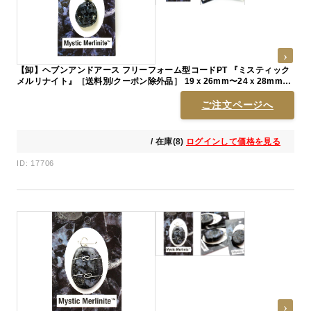
【卸】ヘブンアンドアース フリーフォーム型コードPT 『ミスティック
メルリナイト』［送料別/クーポン除外品］ 19ｘ26mm〜24ｘ28mm前
後
ご注文ページへ
/ 在庫(8)
ログインして価格を見る
ID: 17706