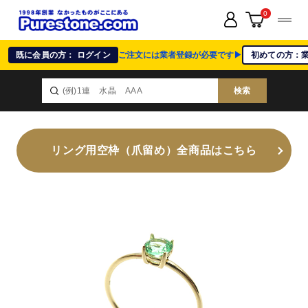
0
既に会員の方： ログイン
ご注文には業者登録が必要です▶
初めての方：
検索
リング用空枠（爪留め）全商品はこちら