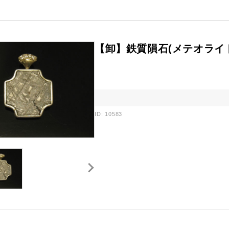
【卸】鉄質隕石(メテオライト)
ID: 10583