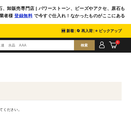
石、卸販売専門店 | パワーストーン、ビーズやアクセ、原石も
業者様
登録無料
で今すぐ仕入れ！なかったものがここにある
🆕 新着
|
🔄 再入荷
|
⭐ ピックアップ
0
検索
てください。