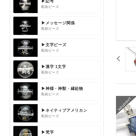
▶記号
彫刻ビーズ
▶メッセージ関係
彫刻ビーズ
▶文字ビーズ
彫刻ビーズ
▶漢字 1文字
彫刻ビーズ
▶神様・神獣・縁起物
彫刻ビーズ
▶ネイティブアメリカン
彫刻ビーズ
▶梵字