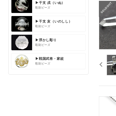
▶干支 戌（いぬ）
彫刻ビーズ
▶干支 亥（いのしし）
彫刻ビーズ
▶浮かし彫り
彫刻ビーズ
▶戦国武将・家紋
彫刻ビーズ