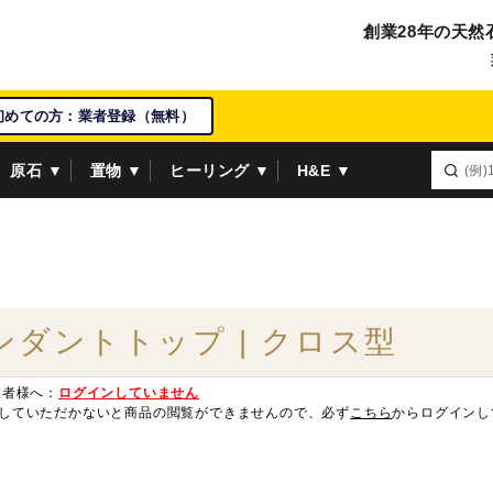
創業28年の天然
初めての方：業者登録（無料）
原石 ▼
置物 ▼
ヒーリング ▼
H&E ▼
ンダントトップ | クロス型
業者様へ：
ログインしていません
していただかないと商品の閲覧ができませんので、必ず
こちら
からログインし