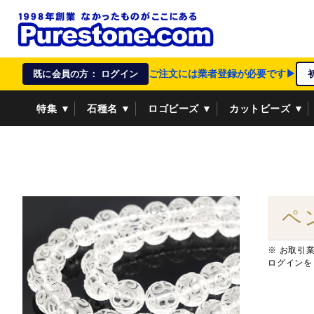
ご注文には業者登録が必要です▶
既に会員の方： ログイン
特集 ▼
石種名 ▼
ロゴビーズ ▼
カットビーズ ▼
資材/雑貨 ▼
ペンダントトップ ▼
貴金属 ▼
ペ
※ お取引
ログインを