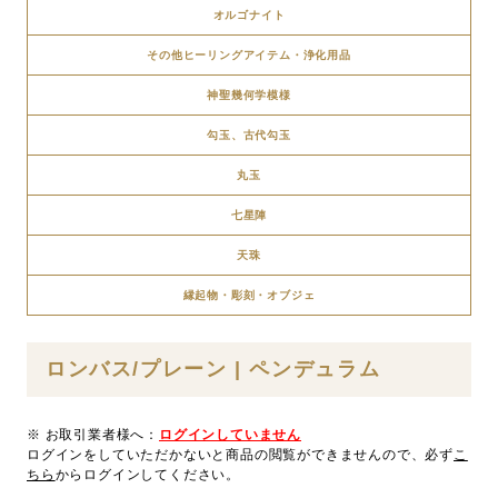
オルゴナイト
その他ヒーリングアイテム・浄化用品
神聖幾何学模様
勾玉、古代勾玉
丸玉
七星陣
天珠
縁起物・彫刻・オブジェ
ロンバス/プレーン | ペンデュラム
※ お取引業者様へ：
ログインしていません
ログインをしていただかないと商品の閲覧ができませんので、必ず
こ
ちら
からログインしてください。