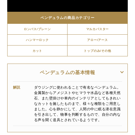
ペンデュラムの商品カテゴリー
ロンバス/プレーン
マルカバスター
ハンマーロック
アロー/アース
カット
トップのみ/その他
ペンデュラムの基本情報
解説
ダウジングに使われることで有名なペンデュラム。
金属製からアメジストやヒマラヤ水晶など各種天然
石、また壁掛けや車内のインテリアとしてもきれい
なカットを施したものまで、様々な種類をご用意し
ました。心を静かにして、人間の中に眠る潜在意識
を引き出して、物事を判断するもので、自分の内な
る声を聞く道具とされているようです。