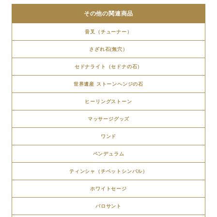
その他の関連商品
音叉（チューナー）
さざれ石(無穴）
セドナライト（セドナの石）
世界遺産 ストーンヘンジの石
ヒーリングストーン
マッサージグッズ
ワンド
ペンデュラム
ティンシャ（チベットシンバル）
ホワイトセージ
パロサント