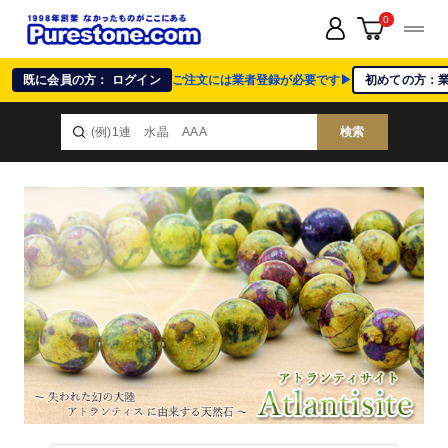
0
既に会員の方： ログイン
ご注文には業者登録が必要です▶
初めての方：
検索