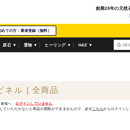
創業28年の天然
初めての方：業者登録（無料）
原石 ▼
置物 ▼
ヒーリング ▼
H&E ▼
ピネル | 全商品
業者様へ：
ログインしていません
していただかないと商品の閲覧ができませんので、必ず
こちら
からログインし