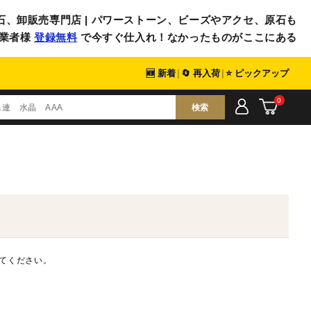
石、卸販売専門店 | パワーストーン、ビーズやアクセ、原石も
業者様
登録無料
で今すぐ仕入れ！なかったものがここにある
🆕 新着
|
🔄 再入荷
|
⭐ ピックアップ
0
検索
てください。