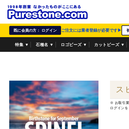
ご注文には業者登録が必要です▶
既に会員の方： ログイン
特集 ▼
石種名 ▼
ロゴビーズ ▼
カットビーズ ▼
資材/雑貨 ▼
ペンダントトップ ▼
貴金属 ▼
ス
※ お取引
ログインを