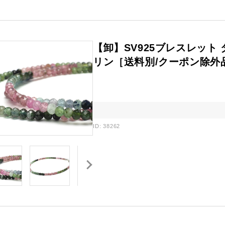
【卸】SV925ブレスレット
リン［送料別/クーポン除外品］
ID: 38262