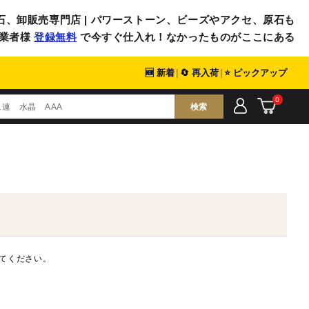
石、卸販売専門店 | パワーストーン、ビーズやアクセ、原石も
業者様
登録無料
で今すぐ仕入れ！なかったものがここにある
🆕 新着
|
🔄 再入荷
|
⭐ ピックアップ
0
検索
てください。