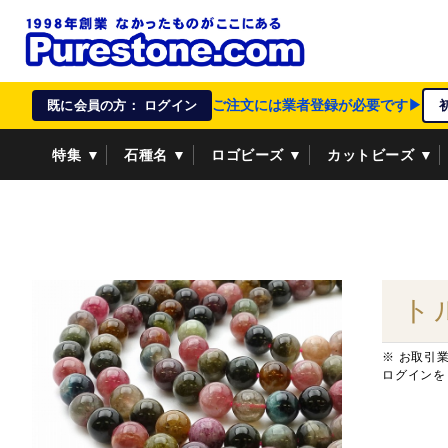
ご注文には業者登録が必要です▶
既に会員の方： ログイン
特集 ▼
石種名 ▼
ロゴビーズ ▼
カットビーズ ▼
資材/雑貨 ▼
ペンダントトップ ▼
貴金属 ▼
ト
※ お取引
ログインを