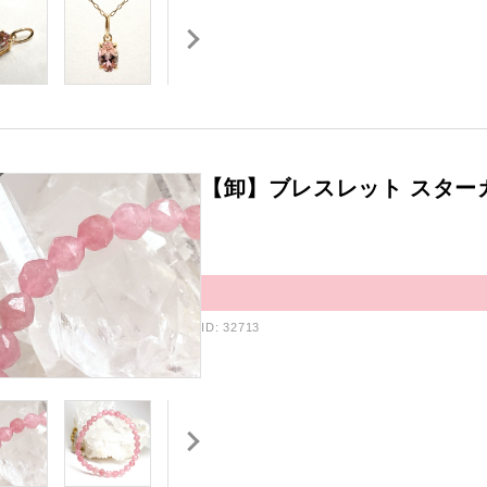
【卸】ブレスレット スター
ID: 32713