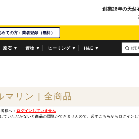
創業28年の天然
初めての方：業者登録（無料）
原石 ▼
置物 ▼
ヒーリング ▼
H&E ▼
ルマリン | 全商品
業者様へ：
ログインしていません
していただかないと商品の閲覧ができませんので、必ず
こちら
からログインし