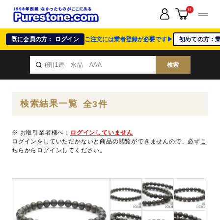
0
既に会員の方： ログイン
ご注文には業者登録が必要です▶
初めての方：
検索
検索結果一覧
全3件
※ お取引業者様へ：
ログインしていません
ログインをしていただかないと商品の閲覧ができませんので、必ず
こ
ちら
からログインしてください。