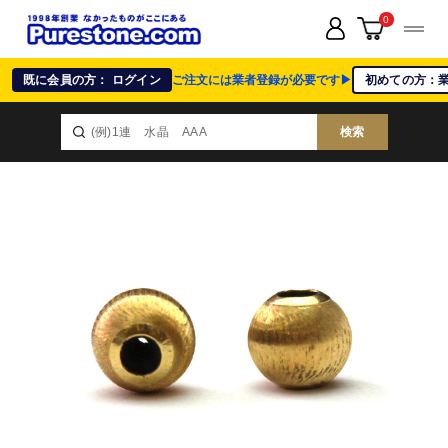
0
既に会員の方： ログイン
ご注文には業者登録が必要です▶
初めての方：
検索