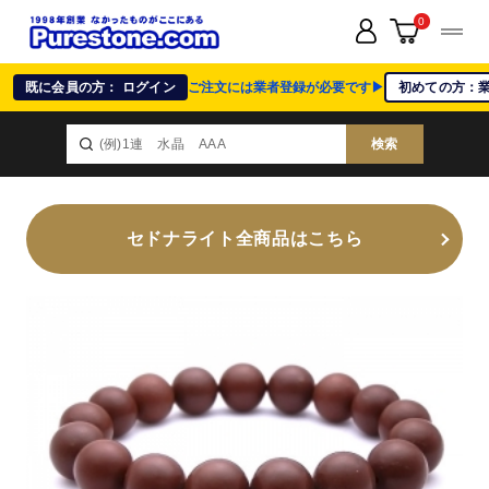
0
既に会員の方： ログイン
ご注文には業者登録が必要です▶
初めての方：
検索
セドナライト全商品はこちら