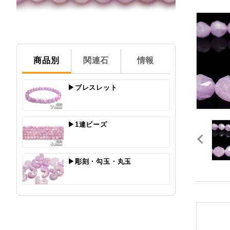
商品別
関連石
情報
▶ブレスレット
▶1連ビーズ
▶彫刻・勾玉・丸玉