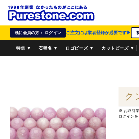
ご注文には業者登録が必要です▶
既に会員の方： ログイン
特集 ▼
石種名 ▼
ロゴビーズ ▼
カットビーズ ▼
資材/雑貨 ▼
ペンダントトップ ▼
貴金属 ▼
ク
※ お取引
ログインを