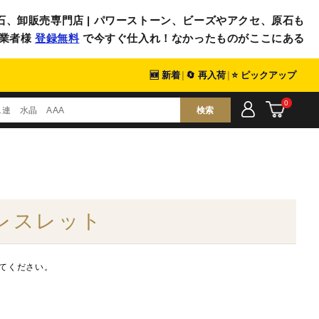
石、卸販売専門店 | パワーストーン、ビーズやアクセ、原石も
業者様
登録無料
で今すぐ仕入れ！なかったものがここにある
🆕 新着
|
🔄 再入荷
|
⭐ ピックアップ
0
検索
ブレスレット
てください。