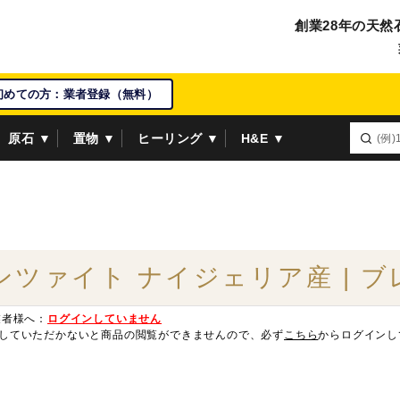
創業28年の天然
初めての方：業者登録（無料）
原石 ▼
置物 ▼
ヒーリング ▼
H&E ▼
ンツァイト ナイジェリア産 | 
業者様へ：
ログインしていません
していただかないと商品の閲覧ができませんので、必ず
こちら
からログインし