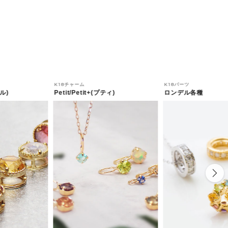
K18チャーム
K18パーツ
ル)
Petit/Petit+(プティ)
ロンデル各種