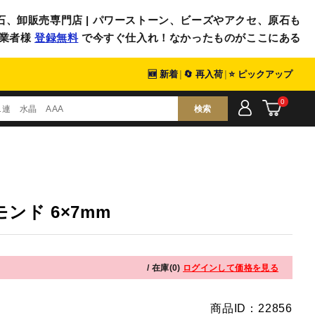
石、卸販売専門店 | パワーストーン、ビーズやアクセ、原石も
業者様
登録無料
で今すぐ仕入れ！なかったものがここにある
🆕 新着
|
🔄 再入荷
|
⭐ ピックアップ
0
検索
ンド 6×7mm
/ 在庫(0)
ログインして価格を見る
商品ID：22856