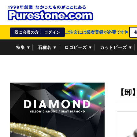
ご注文には業者登録が必要です▶
既に会員の方： ログイン
特集 ▼
石種名 ▼
ロゴビーズ ▼
カットビーズ ▼
資材/雑貨 ▼
ペンダントトップ ▼
貴金属 ▼
【卸