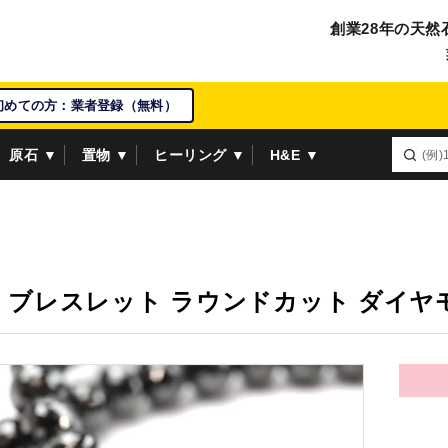
創業28年の天然
初めての方：業者登録（無料）
原石 ▼
置物 ▼
ヒーリング ▼
H&E ▼
】ブレスレット ラウンドカット ダイヤモ