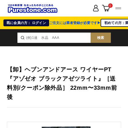
0
既に会員の方： ログイン
ご注文には業者登録が必要です▶
初めての方：
検索
【卸】ヘブンアンドアース ワイヤーPT
『アゾゼオ ブラックアゼツライト』［送
料別/クーポン除外品］ 22mm〜33mm前
後