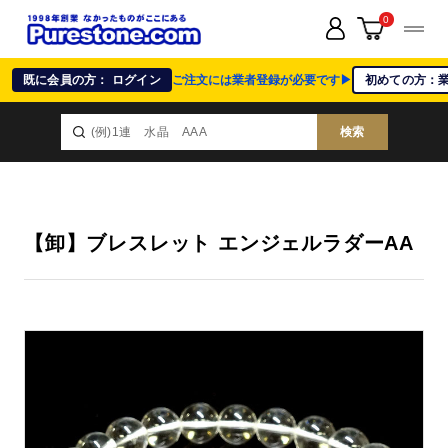
0
既に会員の方： ログイン
ご注文には業者登録が必要です▶
初めての方：
検索
【卸】ブレスレット エンジェルラダーAA