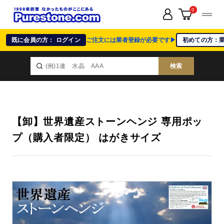
0
既に会員の方： ログイン
ご注文には業者登録が必要です▶
初めての方：
検索
【卸】世界遺産ストーンヘンジ 専用ポッ
プ（購入者限定） はがきサイズ