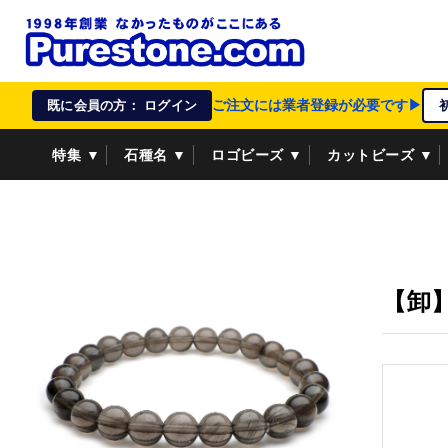
ご注文には業者登録が必要です▶
既に会員の方： ログイン
特集 ▼
石種名 ▼
ロゴビーズ ▼
カットビーズ ▼
資材/雑貨 ▼
ペンダントトップ ▼
貴金属 ▼
【卸】