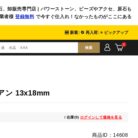
石、卸販売専門店 | パワーストーン、ビーズやアクセ、原石も
業者様
登録無料
で今すぐ仕入れ！なかったものがここにある
🆕 新着
|
🔄 再入荷
|
⭐ ピックアップ
0
検索
 13x18mm
/ 在庫(9)
ログインして価格を見る
商品ID：14608