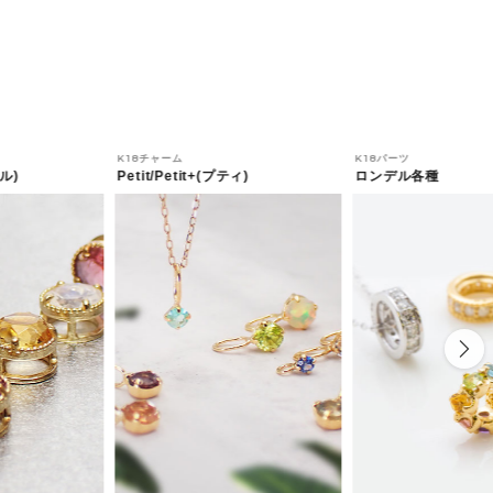
K18チャーム
K18パーツ
ル)
Petit/Petit+(プティ)
ロンデル各種