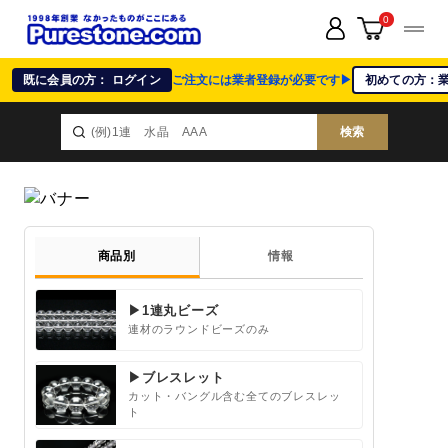
0
既に会員の方： ログイン
ご注文には業者登録が必要です▶
初めての方：
検索
商品別
情報
▶1連丸ビーズ
連材のラウンドビーズのみ
▶ブレスレット
カット・バングル含む全てのブレスレッ
ト