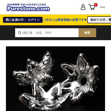
0
既に会員の方： ログイン
ご注文には業者登録が必要です▶
初めての方：
検索