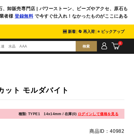
石、卸販売専門店 | パワーストーン、ビーズやアクセ、原石も
業者様
登録無料
で今すぐ仕入れ！なかったものがここにある
🆕 新着
|
🔄 再入荷
|
⭐ ピックアップ
0
検索
アカット モルダバイト
種類: TYPE1 14x14mm / 在庫(0)
ログインして価格を見る
商品ID：40982