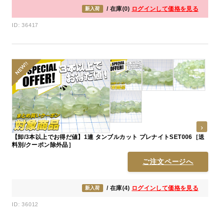
/ 在庫(0)
ログインして価格を見る
新入荷
ID: 36417
【卸/3本以上でお得だ値】1連 タンブルカット プレナイトSET006［送
料別/クーポン除外品］
ご注文ページへ
/ 在庫(4)
ログインして価格を見る
新入荷
ID: 36012