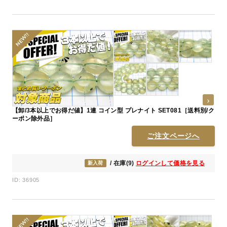
【卸/3本以上でお得だ値】1連 コイン型 プレナイト SET081［送料別/ク
ーポン除外品］
ご注文ページへ
/ 在庫(9)
ログインして価格を見る
新入荷
ID: 36905