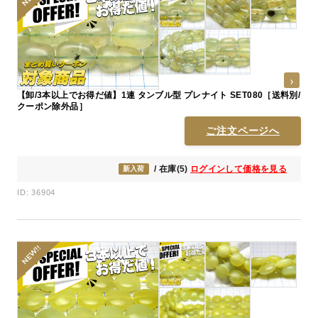
【卸/3本以上でお得だ値】1連 タンブル型 プレナイト SET080［送料別/
クーポン除外品］
ご注文ページへ
/ 在庫(5)
ログインして価格を見る
新入荷
ID: 36904