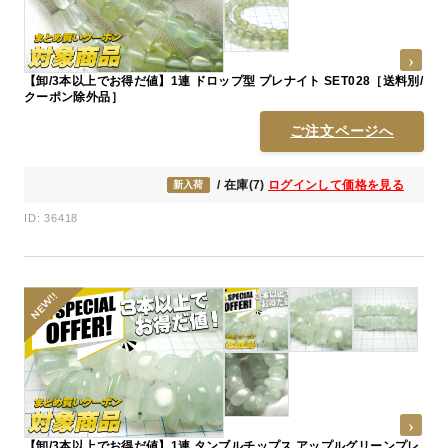
【卸/3本以上でお得だ値】1連 ドロップ型 プレナイト SET028［送料別/
クーポン除外品］
ご注文ページへ
/ 在庫(7)
ログインして価格を見る
新入荷
ID: 36418
【卸/3本以上でお得だ値】1連 タンブルチップス アップルグリーンプレ