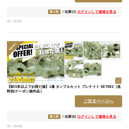
/ 在庫(3)
ログインして価格を見る
新入荷
ID: 36907
【卸/3本以上でお得だ値】1連 タンブルカット プレナイト SET082［送
料別/クーポン除外品］
ご注文ページへ
/ 在庫(8)
ログインして価格を見る
新入荷
ID: 36906