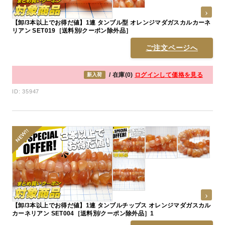
【卸/3本以上でお得だ値】1連 タンブル型 オレンジマダガスカルカーネ
リアン SET019［送料別/クーポン除外品］
ご注文ページへ
/ 在庫(0)
ログインして価格を見る
新入荷
ID: 35947
【卸/3本以上でお得だ値】1連 タンブルチップス オレンジマダガスカル
カーネリアン SET004［送料別/クーポン除外品］1