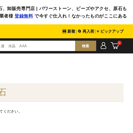
石、卸販売専門店 | パワーストーン、ビーズやアクセ、原石も
業者様
登録無料
で今すぐ仕入れ！なかったものがここにある
🆕 新着
|
🔄 再入荷
|
⭐ ピックアップ
0
検索
石
てください。