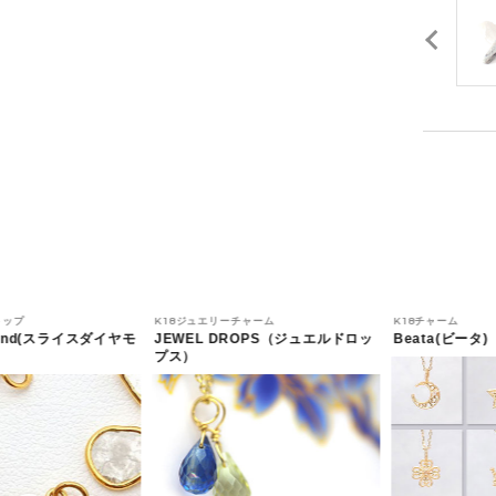
トップ
K18ジュエリーチャーム
K18チャーム
amond(スライスダイヤモ
JEWEL DROPS（ジュエルドロッ
Beata(ビータ)
プス）