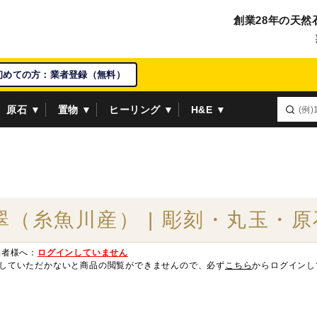
創業28年の天然
初めての方：業者登録（無料）
原石 ▼
置物 ▼
ヒーリング ▼
H&E ▼
翠（糸魚川産） | 彫刻・丸玉・原
業者様へ：
ログインしていません
していただかないと商品の閲覧ができませんので、必ず
こちら
からログインし