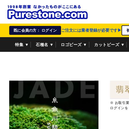
ご注文には業者登録が必要です▶
既に会員の方： ログイン
特集 ▼
石種名 ▼
ロゴビーズ ▼
カットビーズ ▼
資材/雑貨 ▼
ペンダントトップ ▼
貴金属 ▼
翡
※ お取引
ログインを